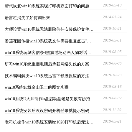
2019-09-19
帮您恢复win10系统实现打印机双面打印的问题
2014-05-24
语言栏消失了如何调出来
2019-10-21
大师设置win10系统无法删除信任安装保护文件…
2019-05-31
番茄花园传授win10系统载文件需要重复点击“…
2019-08-05
win10系统玩刺客信条4黑旗过场动画人物对话…
2019-06-06
研习win10系统重启电脑后承载网络失效的方案
2019-10-23
技术编辑解决win10系统迅雷下载没反应的方法
2019-08-16
win10系统卸载金山卫士的图文步骤
2019-08-02
win10系统U大师制作u盘启动盘老是失败有妙招…
2019-11-29
win10系统安装后没设密码开机登录就提示密码…
2019-05-21
老司机操作win10系统安装hp1020打印机后无法…