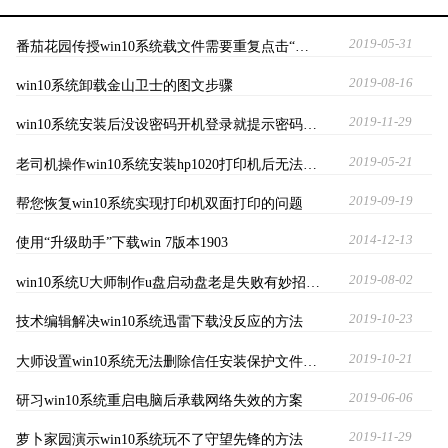
2019-05-31
番茄花园传授win10系统载文件需要重复点击“…
2019-08-16
win10系统卸载金山卫士的图文步骤
2019-11-29
win10系统安装后没设密码开机登录就提示密码…
2019-05-21
老司机操作win10系统安装hp1020打印机后无法…
2019-09-19
帮您恢复win10系统实现打印机双面打印的问题
2014-12-13
使用“升级助手”下载win 7版本1903
2019-08-02
win10系统U大师制作u盘启动盘老是失败有妙招…
2019-10-23
技术编辑解决win10系统迅雷下载没反应的方法
2019-10-21
大师设置win10系统无法删除信任安装保护文件…
2019-06-06
研习win10系统重启电脑后承载网络失效的方案
2019-11-29
萝卜家园演示win10系统玩不了守望先锋的方法