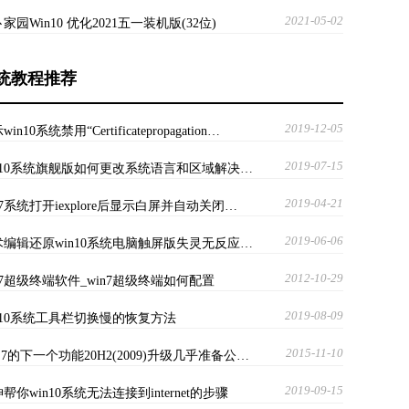
2021-05-02
家园Win10 优化2021五一装机版(32位)
统教程推荐
2019-12-05
in10系统禁用“Certificatepropagation…
2019-07-15
in10系统旗舰版如何更改系统语言和区域解决…
2019-04-21
n7系统打开iexplore后显示白屏并自动关闭…
2019-06-06
术编辑还原win10系统电脑触屏版失灵无反应…
2012-10-29
n7超级终端软件_win7超级终端如何配置
2019-08-09
in10系统工具栏切换慢的恢复方法
2015-11-10
n 7的下一个功能20H2(2009)升级几乎准备公…
2019-09-15
帮你win10系统无法连接到internet的步骤