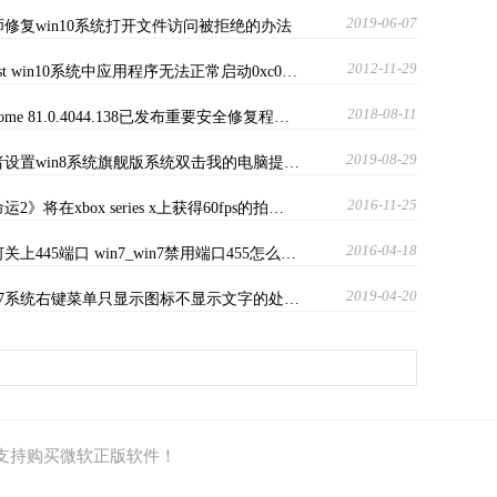
2019-06-07
师修复win10系统打开文件访问被拒绝的办法
2012-11-29
ost win10系统中应用程序无法正常启动0xc0…
2018-08-11
rome 81.0.4044.138已发布重要安全修复程…
2019-08-29
者设置win8系统旗舰版系统双击我的电脑提…
2016-11-25
运2》将在xbox series x上获得60fps的拍…
2016-04-18
关上445端口 win7_win7禁用端口455怎么…
2019-04-20
in7系统右键菜单只显示图标不显示文字的处…
支持购买微软正版软件！