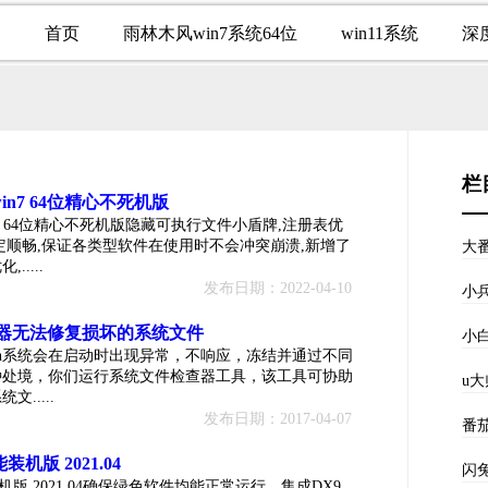
首页
雨林木风win7系统64位
win11系统
深
栏
win7 64位精心不死机版
win7 64位精心不死机版隐藏可执行文件小盾牌,注册表优
定顺畅,保证各类型软件在使用时不会冲突崩溃,新增了
大
....
发布日期：2022-04-10
小
查器无法修复损坏的系统文件
小
win系统会在启动时出现异常，不响应，冻结并通过不同
种处境，你们运行系统文件检查器工具，该工具可协助
u
.....
发布日期：2017-04-07
番
装机版 2021.04
闪
装机版 2021.04确保绿色软件均能正常运行，集成DX9