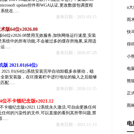
crosoft update控件和WGA认证,更改数据包调度程
u
在.....
发布日期：2021-03-15
雨
版64位v2026.08
快马
版64位v2026.08禁用无效服务,加快网络运行速度,安装
受系统中的所有功能,不会被过多的缓存所拖累,采用适
得
....
发布日期：2026-07-29
小
 2021.01(64位)
电
 2021.01(64位)系统安装完毕自动卸载多余驱动，稳
全新安装版，在IE搜索栏中进行地址的输入之后能够
熊
.....
发布日期：2020-12-15
正
4位不卡顿纪念版v2021.12
雨林
4位不卡顿纪念版v2021.12系统永久激活,可自由更换任何
无任何的污染性的文件,可以直接的看到其所带问题,禁
...
电
发布日期：2021-11-13