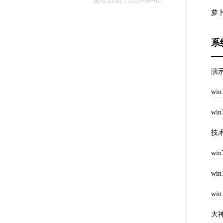
萝卜
系
演示w
w
wi
技
wi
w
wi
大神