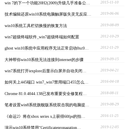
2015-11-10
win 7的下一个功能20H2(2009)升级几乎准备公…
2019-06-06
技术编辑还原win10系统电脑触屏版失灵无反应…
2019-08-09
win10系统工具栏切换慢的恢复方法
2012-10-29
win7超级终端软件_win7超级终端如何配置
2012-11-29
ghost win10系统中应用程序无法正常启动0xc0…
2019-09-15
大神帮你win10系统无法连接到internet的步骤
2019-04-21
win7系统打开iexplore后显示白屏并自动关闭…
2016-04-18
如何关上445端口 win7_win7禁用端口455怎么…
2018-08-11
Chrome 81.0.4044.138已发布重要安全修复程…
2019-08-29
笔者设置win8系统旗舰版系统双击我的电脑提…
2016-11-25
《命运2》将在xbox series x上获得60fps的拍…
2019-12-05
演示win10系统禁用“Certificatepropagation…