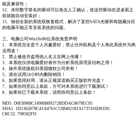
能及兼容性；
12、未经数字签名的驱动可以免去人工确认，使这些驱动在进桌面之
前就能自动安装好；
13、独创全新的系统双恢复模式，解决了某些SATA光驱和有隐藏分区
的电脑不能正常安装系统的问题。
三、电脑公司Win10x86位系统免责声明
1、本系统完全是个人兴趣爱好，禁止任何机构及个人将此系统作为商
业用途！
2、禁止修改并盗用他人名义在网上传播！
3、本系统仅供电脑爱好者作为分析系统原理及结构之用！
4、操作系统版权归美国微软公司所有！
5、请在试用24小时内删除销毁！
6、如果觉得好用，请从正规渠道购买正版软件光盘！
7、如果你同意以上条款，方可对本系统进行下载测试！
8、如果你已下载本系统，说明你同意以上条款！
MD5: D0E898BC14980B09272BDDAC0679EC95
SHA1: 1D1362078C41A4761C53B402181A1737416D01DC
CRC32: 798582FD