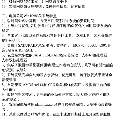
12、破解网络保留带宽，让网络速度更快！
13、加增网络防火墙规则，免疫蠕虫病毒、勒索病毒；
二、电脑公司Win10x86位系统特点
1、以时间命名计算机，方便日后清楚知道系统的安装时间；
2、系统经过优化,启动服务经过仔细筛选,确保优化的同时保证系统的
稳定；
3、自带WinPE微型操作系统和常用分区工具、DOS工具，装机备份维
护轻松无忧；
4、集成了SATA/RAID/SCSI驱动，支持P45、MCP78、780G、690G开
启SATA AHCI/RAID；
5、包含绝大多数的SATA,SCSI,RAID控制器驱动，支持64位处理器，
支持双核处理器；
6、集成了数百种常见硬件驱动,经过作者精心测试，几乎所有驱动能自
动识别并安装好；
7、系统安装完毕自动卸载多余驱动，稳定可靠，确保恢复效果接近全
新安装版；
8、自动安装 AMD/Intel 双核 CPU 驱动和优化程序，发挥新平台的最
大性能；
9、改良的封装技术，更完善的驱动处理方式，极大减少“内存不能为
read”现象；
10、安装完成后使用administrator账户直接登录系统，无需手动设置账
号；
11、系统仅做适当精简和优化，在追求速度的基础上充分保留原版性