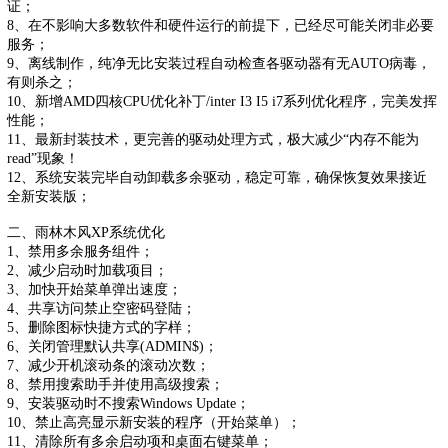
证；
8、在不影响大多数软件和硬件运行的前提下，已经尽可能关闭非必要
服务；
9、离线制作，纯净无比安装过程自动检查各驱动器有无AUTO病毒，
有则杀之；
10、新增AMD四核CPU优化补丁/inter I3 I5 i7系列优化程序，完美发挥
性能；
11、最新封装技术，更完善的驱动处理方式，极大减少“内存不能为
read”现象！
12、系统安装完毕自动卸载多余驱动，稳定可靠，确保恢复效果接近
全新安装版；
二、雨林木风XP系统优化
1、禁用多余服务组件；
2、减少启动时加载项目；
3、加快开始菜单弹出速度；
4、共享访问禁止空密码登陆；
5、删除图标快捷方式的字样；
6、关闭管理默认共享(ADMIN$)；
7、减少开机滚动条的滚动次数；
8、禁用搜索助手并使用高级搜索；
9、安装驱动时不搜索Windows Update；
10、禁止高亮显示新安装的程序（开始菜单）；
11、清除所有多余启动项和桌面右键菜单；