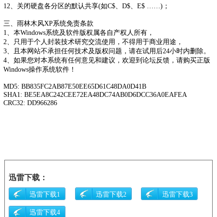
12、关闭硬盘各分区的默认共享(如C$、D$、E$ ……)；
三、雨林木风XP系统免责条款
1、本Windows系统及软件版权属各自产权人所有，
2、只用于个人封装技术研究交流使用，不得用于商业用途，
3、且本网站不承担任何技术及版权问题，请在试用后24小时内删除。
4、如果您对本系统有任何意见和建议，欢迎到论坛反馈，请购买正版
Windows操作系统软件！
MD5: BB835FC2AB87E50EE65D61C48DA0D41B
SHA1: BE5EA8C242CEE72EA48DC74AB0D6DCC36A0EAFEA
CRC32: DD966286
迅雷下载：
迅雷下载1
迅雷下载2
迅雷下载3
迅雷下载4